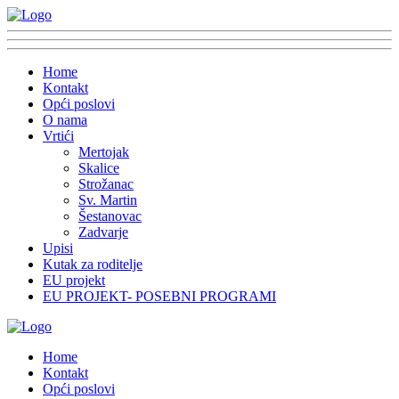
Home
Kontakt
Opći poslovi
O nama
Vrtići
Mertojak
Skalice
Strožanac
Sv. Martin
Šestanovac
Zadvarje
Upisi
Kutak za roditelje
EU projekt
EU PROJEKT- POSEBNI PROGRAMI
Home
Kontakt
Opći poslovi