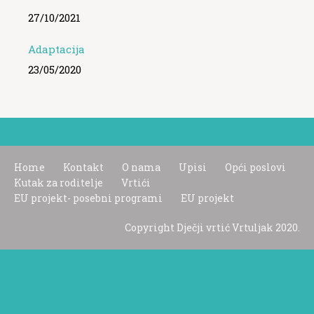
27/10/2021
Adaptacija
23/05/2020
Home
Kontakt
O nama
Upisi
Opći poslovi
Kutak za roditelje
Vrtići
EU projekt- posebni programi
EU projekt
Copyright Dječji vrtić Vrtuljak 2020.