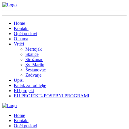
Home
Kontakt
Opći poslovi
O nama
Vrtići
Mertojak
Skalice
Strožanac
Sv. Martin
Šestanovac
Zadvarje
Upisi
Kutak za roditelje
EU projekt
EU PROJEKT- POSEBNI PROGRAMI
Home
Kontakt
Opći poslovi