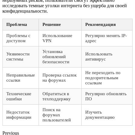
неразумных рисков, пользователи смогут эффективно
исследовать темные уголки интернета без ущерба для своей
конфиденциальности.
Проблема
Решение
Рекомендация
Проблемы с
Использование
Регулярно менять IP-
доступом
VPN
адрес
Установка
Уязвимости
Использовать
обновлений
системы
антивирус
безопасности
Не переходить по
Неправильные
Проверка ссылок
подозрительным
ссылки
на форумах
ссылкам
Технические
Обратиться в
Регулярно обновлять
ошибки
техподдержку
ПО
Поиск на
Недостаток
Изучить
форумах
информации
документацию
пользователей
Previous