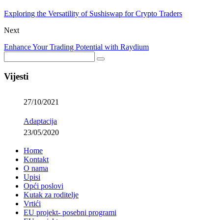
Exploring the Versatility of Sushiswap for Crypto Traders
Next
Enhance Your Trading Potential with Raydium
Vijesti
27/10/2021
Adaptacija
23/05/2020
Home
Kontakt
O nama
Upisi
Opći poslovi
Kutak za roditelje
Vrtići
EU projekt- posebni programi