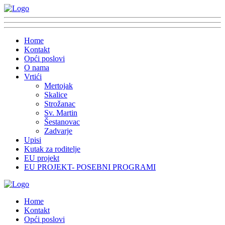
Home
Kontakt
Opći poslovi
O nama
Vrtići
Mertojak
Skalice
Strožanac
Sv. Martin
Šestanovac
Zadvarje
Upisi
Kutak za roditelje
EU projekt
EU PROJEKT- POSEBNI PROGRAMI
Home
Kontakt
Opći poslovi