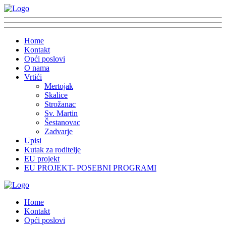
Home
Kontakt
Opći poslovi
O nama
Vrtići
Mertojak
Skalice
Strožanac
Sv. Martin
Šestanovac
Zadvarje
Upisi
Kutak za roditelje
EU projekt
EU PROJEKT- POSEBNI PROGRAMI
Home
Kontakt
Opći poslovi