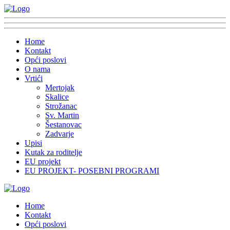
Home
Kontakt
Opći poslovi
O nama
Vrtići
Mertojak
Skalice
Strožanac
Sv. Martin
Šestanovac
Zadvarje
Upisi
Kutak za roditelje
EU projekt
EU PROJEKT- POSEBNI PROGRAMI
Home
Kontakt
Opći poslovi