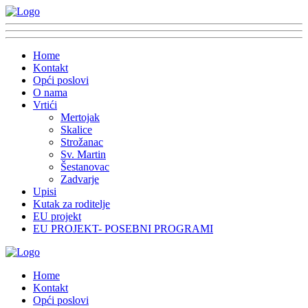
Home
Kontakt
Opći poslovi
O nama
Vrtići
Mertojak
Skalice
Strožanac
Sv. Martin
Šestanovac
Zadvarje
Upisi
Kutak za roditelje
EU projekt
EU PROJEKT- POSEBNI PROGRAMI
Home
Kontakt
Opći poslovi