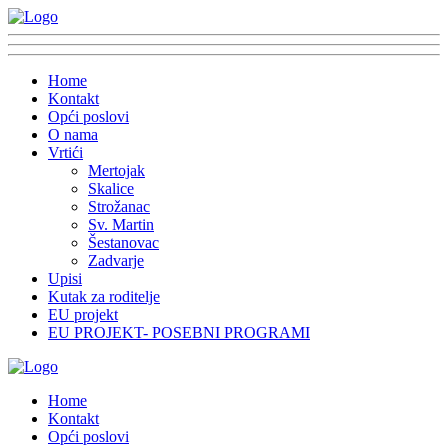
Home
Kontakt
Opći poslovi
O nama
Vrtići
Mertojak
Skalice
Strožanac
Sv. Martin
Šestanovac
Zadvarje
Upisi
Kutak za roditelje
EU projekt
EU PROJEKT- POSEBNI PROGRAMI
Home
Kontakt
Opći poslovi