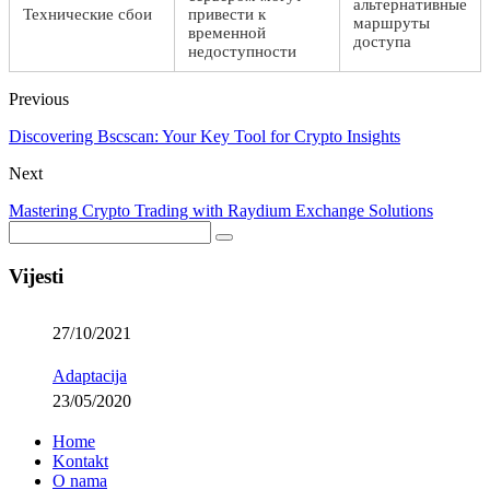
альтернативные
Технические сбои
привести к
маршруты
временной
доступа
недоступности
Previous
Discovering Bscscan: Your Key Tool for Crypto Insights
Next
Mastering Crypto Trading with Raydium Exchange Solutions
Vijesti
27/10/2021
Adaptacija
23/05/2020
Home
Kontakt
O nama