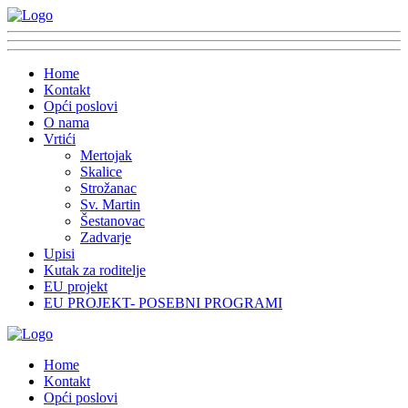
Home
Kontakt
Opći poslovi
O nama
Vrtići
Mertojak
Skalice
Strožanac
Sv. Martin
Šestanovac
Zadvarje
Upisi
Kutak za roditelje
EU projekt
EU PROJEKT- POSEBNI PROGRAMI
Home
Kontakt
Opći poslovi