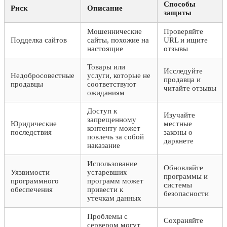
Способы
Риск
Описание
защиты
Мошеннические
Проверяйте
Подделка сайтов
сайты, похожие на
URL и ищите
настоящие
отзывы
Товары или
Исследуйте
Недобросовестные
услуги, которые не
продавца и
продавцы
соответствуют
читайте отзывы
ожиданиям
Доступ к
Изучайте
запрещенному
Юридические
местные
контенту может
последствия
законы о
повлечь за собой
даркнете
наказание
Использование
Обновляйте
Уязвимости
устаревших
программы и
программного
программ может
системы
обеспечения
привести к
безопасности
утечкам данных
Проблемы с
Сохраняйте
сервером могут