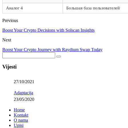
Аналог 4
Большая база пользователей
Previous
Boost Your Crypto Decisions with Solscan Insights
Next
Boost Your Crypto Journey with Raydium Swap Today
Vijesti
27/10/2021
Adaptacija
23/05/2020
Home
Kontakt
O nama
Upisi