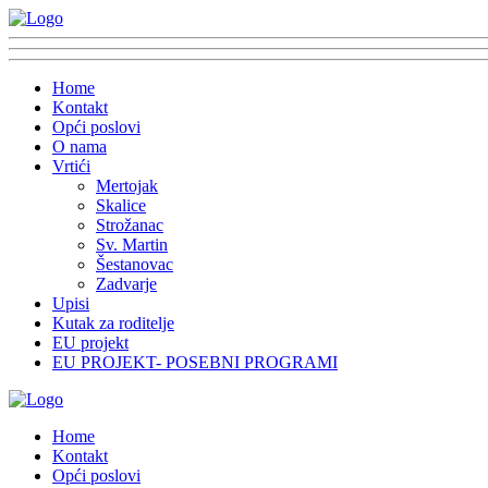
Home
Kontakt
Opći poslovi
O nama
Vrtići
Mertojak
Skalice
Strožanac
Sv. Martin
Šestanovac
Zadvarje
Upisi
Kutak za roditelje
EU projekt
EU PROJEKT- POSEBNI PROGRAMI
Home
Kontakt
Opći poslovi