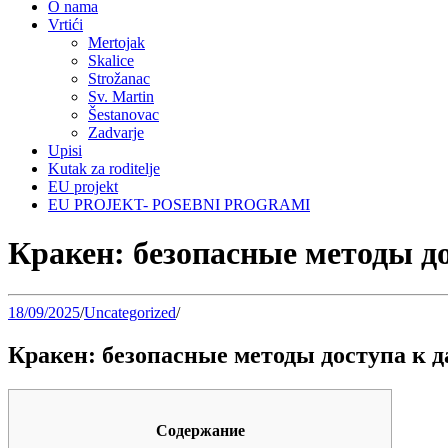
O nama
Vrtići
Mertojak
Skalice
Strožanac
Sv. Martin
Šestanovac
Zadvarje
Upisi
Kutak za roditelje
EU projekt
EU PROJEKT- POSEBNI PROGRAMI
Кракен: безопасные методы до
18/09/2025
/
Uncategorized
/
Кракен: безопасные методы доступа к д
Содержание