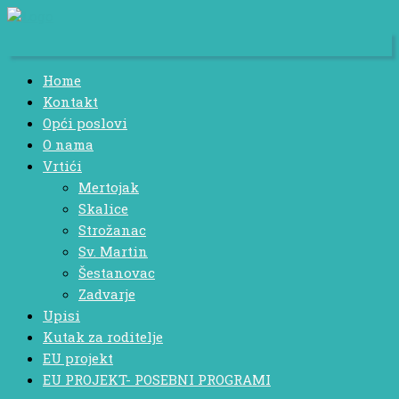
Home
Kontakt
Opći poslovi
O nama
Vrtići
Mertojak
Skalice
Strožanac
Sv. Martin
Šestanovac
Zadvarje
Upisi
Kutak za roditelje
EU projekt
EU PROJEKT- POSEBNI PROGRAMI