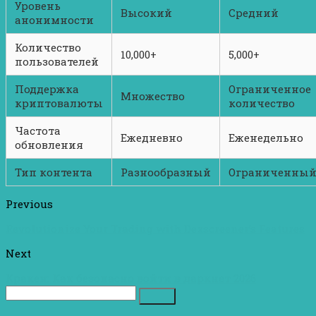
Уровень
Высокий
Средний
анонимности
Количество
10,000+
5,000+
пользователей
Поддержка
Ограниченное
Множество
криптовалюты
количество
Частота
Ежедневно
Еженедельно
обновления
Тип контента
Разнообразный
Ограниченны
Previous
Revolutionize Your Trading with Dexscreener’s Features
Next
Кракен: Как безопасно войти в даркнет 2026