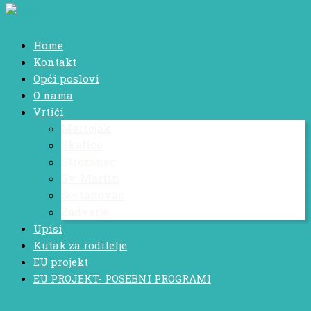
Home
Kontakt
Opći poslovi
O nama
Vrtići
Mertojak
Skalice
Strožanac
Sv. Martin
Šestanovac
Zadvarje
Upisi
Kutak za roditelje
EU projekt
EU PROJEKT- POSEBNI PROGRAMI