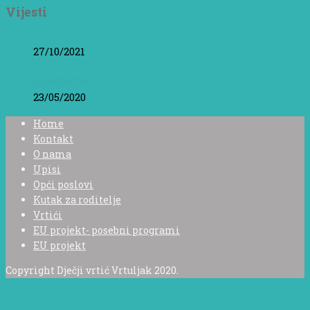
Vijesti
27/10/2021
Adaptacija
23/05/2020
Home
Kontakt
O nama
Upisi
Opći poslovi
Kutak za roditelje
Vrtići
EU projekt- posebni programi
EU projekt
Copyright Dječji vrtić Vrtuljak 2020.