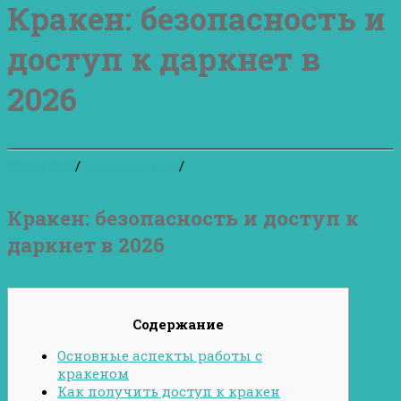
Кракен: безопасность и
доступ к даркнет в
2026
20/05/2025
/
Uncategorized
/
Кракен: безопасность и доступ к
даркнет в 2026
Содержание
Основные аспекты работы с
кракеном
Как получить доступ к кракен