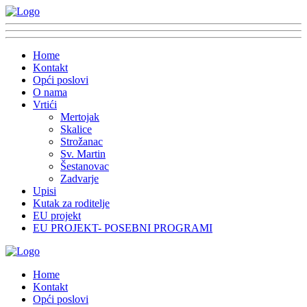
Home
Kontakt
Opći poslovi
O nama
Vrtići
Mertojak
Skalice
Strožanac
Sv. Martin
Šestanovac
Zadvarje
Upisi
Kutak za roditelje
EU projekt
EU PROJEKT- POSEBNI PROGRAMI
Home
Kontakt
Opći poslovi