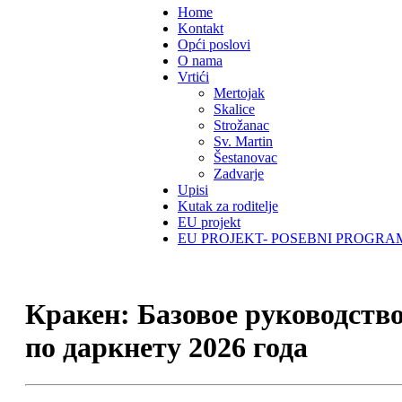
Home
Kontakt
Opći poslovi
O nama
Vrtići
Mertojak
Skalice
Strožanac
Sv. Martin
Šestanovac
Zadvarje
Upisi
Kutak za roditelje
EU projekt
EU PROJEKT- POSEBNI PROGRA
Кракен: Базовое руководств
по даркнету 2026 года