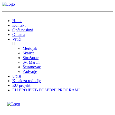
Home
Kontakt
Opći poslovi
O nama
Vrtići
Mertojak
Skalice
Strožanac
Sv. Martin
Šestanovac
Zadvarje
Upisi
Kutak za roditelje
EU projekt
EU PROJEKT- POSEBNI PROGRAMI