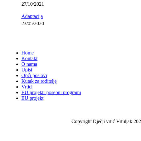
27/10/2021
Adaptacija
23/05/2020
Home
Kontakt
O nama
Upisi
Opći poslovi
Kutak za roditelje
Vrtići
EU projekt- posebni programi
EU projekt
Copyright Dječji vrtić Vrtuljak 202