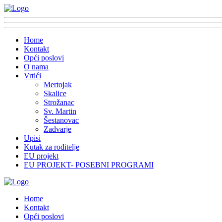
Home
Kontakt
Opći poslovi
O nama
Vrtići
Mertojak
Skalice
Strožanac
Sv. Martin
Šestanovac
Zadvarje
Upisi
Kutak za roditelje
EU projekt
EU PROJEKT- POSEBNI PROGRAMI
Home
Kontakt
Opći poslovi