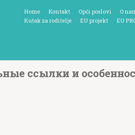
Home
Kontakt
Opći poslovi
O na
Kutak za roditelje
EU projekt
EU PR
ьные ссылки и особеннос