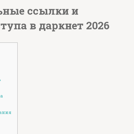
ьные ссылки и
тупа в даркнет 2026
ь
на
ания