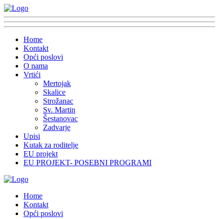
Home
Kontakt
Opći poslovi
O nama
Vrtići
Mertojak
Skalice
Strožanac
Sv. Martin
Šestanovac
Zadvarje
Upisi
Kutak za roditelje
EU projekt
EU PROJEKT- POSEBNI PROGRAMI
Home
Kontakt
Opći poslovi