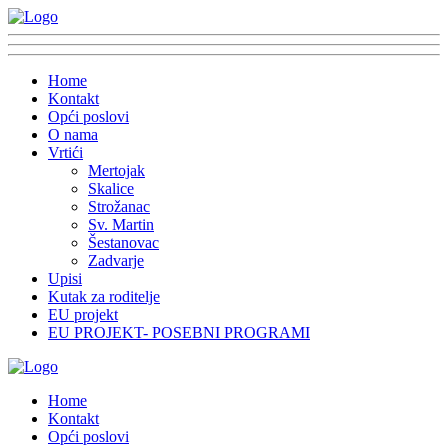
Home
Kontakt
Opći poslovi
O nama
Vrtići
Mertojak
Skalice
Strožanac
Sv. Martin
Šestanovac
Zadvarje
Upisi
Kutak za roditelje
EU projekt
EU PROJEKT- POSEBNI PROGRAMI
Home
Kontakt
Opći poslovi