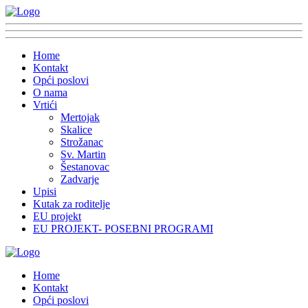
Home
Kontakt
Opći poslovi
O nama
Vrtići
Mertojak
Skalice
Strožanac
Sv. Martin
Šestanovac
Zadvarje
Upisi
Kutak za roditelje
EU projekt
EU PROJEKT- POSEBNI PROGRAMI
Home
Kontakt
Opći poslovi