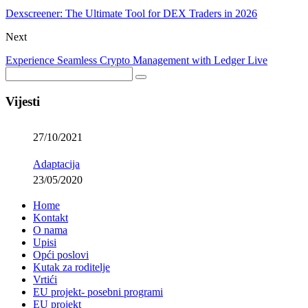
Dexscreener: The Ultimate Tool for DEX Traders in 2026
Next
Experience Seamless Crypto Management with Ledger Live
Vijesti
27/10/2021
Adaptacija
23/05/2020
Home
Kontakt
O nama
Upisi
Opći poslovi
Kutak za roditelje
Vrtići
EU projekt- posebni programi
EU projekt