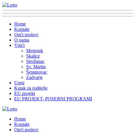
Home
Kontakt
Opći poslovi
O nama
Vrtići
Mertojak
Skalice
Strožanac
Sv. Martin
Šestanovac
Zadvarje
Upisi
Kutak za roditelje
EU projekt
EU PROJEKT- POSEBNI PROGRAMI
Home
Kontakt
Opći poslovi