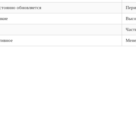
стоянно обновляется
Пери
зкие
Высо
Част
тивное
Мене