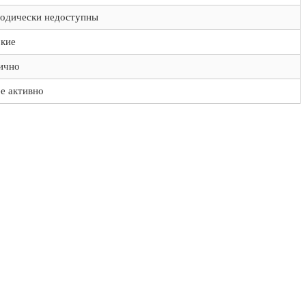
одически недоступны
кие
ично
е активно