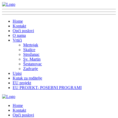
Home
Kontakt
Opći poslovi
O nama
Vrtići
Mertojak
Skalice
Strožanac
Sv. Martin
Šestanovac
Zadvarje
Upisi
Kutak za roditelje
EU projekt
EU PROJEKT- POSEBNI PROGRAMI
Home
Kontakt
Opći poslovi