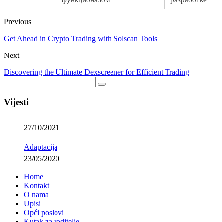
функционалом
разработке
Previous
Get Ahead in Crypto Trading with Solscan Tools
Next
Discovering the Ultimate Dexscreener for Efficient Trading
Vijesti
27/10/2021
Adaptacija
23/05/2020
Home
Kontakt
O nama
Upisi
Opći poslovi
Kutak za roditelje