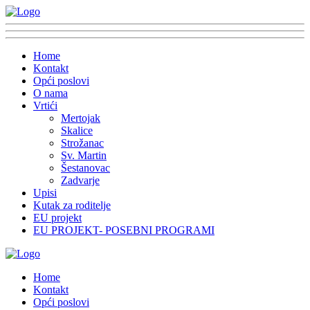
Home
Kontakt
Opći poslovi
O nama
Vrtići
Mertojak
Skalice
Strožanac
Sv. Martin
Šestanovac
Zadvarje
Upisi
Kutak za roditelje
EU projekt
EU PROJEKT- POSEBNI PROGRAMI
Home
Kontakt
Opći poslovi