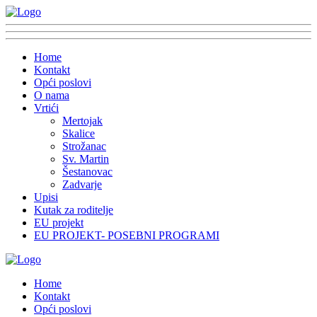
Home
Kontakt
Opći poslovi
O nama
Vrtići
Mertojak
Skalice
Strožanac
Sv. Martin
Šestanovac
Zadvarje
Upisi
Kutak za roditelje
EU projekt
EU PROJEKT- POSEBNI PROGRAMI
Home
Kontakt
Opći poslovi