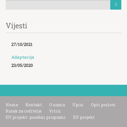
Vijesti
27/10/2021
Adaptacija
23/05/2020
Home
Kontakt
O nama
Upisi
Opći poslovi
Kutak za roditelje
Vrtići
EU projekt- posebni programi
EU projekt