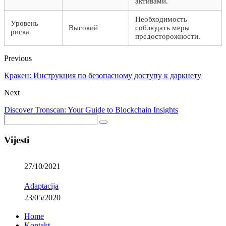
активами.
Необходимость
Уровень
Высокий
соблюдать меры
риска
предосторожности.
Previous
Кракен: Инструкция по безопасному доступу к даркнету
Next
Discover Tronscan: Your Guide to Blockchain Insights
Vijesti
27/10/2021
Adaptacija
23/05/2020
Home
Kontakt