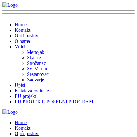
Home
Kontakt
Opći poslovi
O nama
Vrtići
Mertojak
Skalice
Strožanac
Sv. Martin
Šestanovac
Zadvarje
Upisi
Kutak za roditelje
EU projekt
EU PROJEKT- POSEBNI PROGRAMI
Home
Kontakt
Opći poslovi