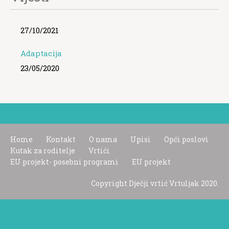
27/10/2021
Adaptacija
23/05/2020
Home
Kontakt
O nama
Upisi
Opći poslovi
Kutak za roditelje
Vrtići
EU projekt- posebni programi
EU projekt
Copyright Dječji vrtić Vrtuljak 2020.